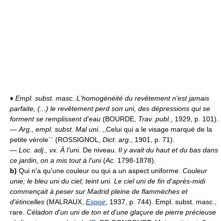
♦
Empl. subst. masc.
L'homogénéité du revêtement n'est jamais
parfaite, (...) le revêtement perd son uni, des dépressions qui se
forment se remplissent d'eau
(BOURDE,
Trav. publ.
, 1929, p. 101).
—
Arg., empl. subst.
Mal uni
. ,,Celui qui a le visage marqué de la
petite vérole`` (ROSSIGNOL,
Dict. arg.
, 1901, p. 71).
—
Loc. adj., vx.
À l'uni
. De niveau.
Il y avait du haut et du bas dans
ce jardin, on a mis tout à l'uni
(
Ac.
1798-1878).
b)
Qui n'a qu'une couleur ou qui a un aspect uniforme.
Couleur
unie; le bleu uni du ciel; teint uni.
Le ciel uni de fin d'après-midi
commençait à peser sur Madrid pleine de flammèches et
d'étincelles
(MALRAUX,
Espoir
, 1937, p. 744). Empl. subst. masc.,
rare.
Céladon d'un uni de ton et d'une glaçure de pierre précieuse