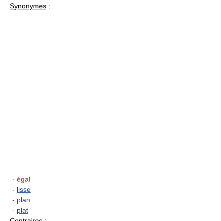
Synonymes
:
- égal
-
lisse
-
plan
-
plat
Contraires
: