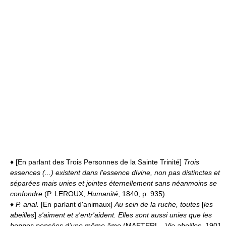
♦ [En parlant des Trois Personnes de la Sainte Trinité]
Trois
essences (...) existent dans l'essence divine, non pas distinctes et
séparées mais unies et jointes éternellement sans néanmoins se
confondre
(P. LEROUX,
Humanité
, 1840, p. 935).
♦
P. anal.
[En parlant d'animaux]
Au sein de la ruche, toutes
[
les
abeilles
]
s'aiment et s'entr'aident. Elles sont aussi unies que les
bonnes pensées d'une même âme
(MAETERL.,
Vie abeilles
, 1901,