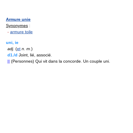
Armure unie
Synonymes
:
-
armure toile
uni, ie
adj.
(
et
n.
m.
)
d1./d
Joint, lié, associé.
||
(Personnes) Qui vit dans la concorde. Un couple uni.