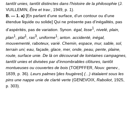
tantôt unies, tantôt distinctes dans l'histoire de la philosophie
(J.
VUILLEMIN,
Être et trav.
, 1949, p. 1).
B. — 1. a)
[En parlant d'une surface, d'un contour ou d'une
étendue liquide ou solide] Qui ne présente pas d'inégalités, pas
1
d'aspérités, pas de variation. Synon.
égal, lisse
, nivelé, plain,
1
1
3
1
plan
, plat
, ras
, uniforme
; anton.
accidenté, inégal,
mouvementé, raboteux, varié
.
Chemin, espace, mur, sable, sol,
terrain uni; eau, façade, glace, mer, onde, peau, pente, plaine,
route, surface unie
.
De là on découvrait de lointaines campagnes,
tantôt unies et divisées par d'innombrables clôtures, tantôt
montueuses ou couvertes de bois
(TOEPFFER,
Nouv. genev.
,
1839, p. 36).
Leurs palmes
[
des fougères
]
(...) étalaient sous les
pins une nappe unie de clarté verte
(GENEVOIX,
Raboliot
, 1925,
p. 303).