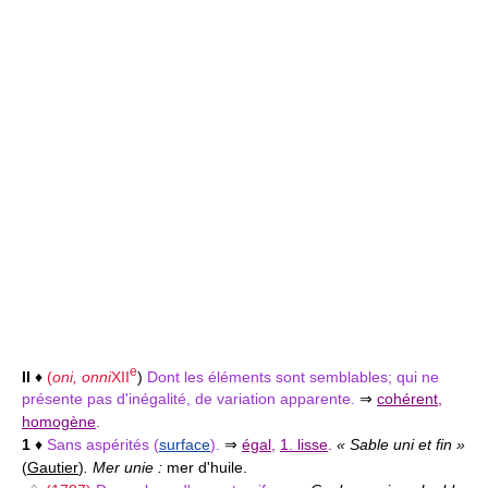
e
II
♦
(
oni, onni
XII
)
Dont les éléments sont semblables; qui ne
présente pas d'inégalité, de variation apparente.
⇒
cohérent
,
homogène
.
1
♦
Sans aspérités (
surface
).
⇒
égal
,
1. lisse
.
« Sable uni et fin »
(
Gautier
)
. Mer unie :
mer d'huile.