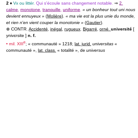
2
♦
Vx ou littér.
Qui s'écoule sans changement notable.
⇒
2.
calme
,
monotone
,
tranquille
,
uniforme
.
« un bonheur tout uni nous
devient ennuyeux »
(
Molière
)
. « ma vie est la plus unie du monde,
et rien n'en vient couper la monotonie »
(
Gautier
)
.
⊗ CONTR.
Accidenté
,
inégal
,
rugueux
.
Bigarré
,
orné.
université
[
ynivɛrsite ]
n. f.
e
• mil.
XIII
; « communauté » 1218;
lat. jurid.
universitas
«
communauté »,
lat. class.
« totalité », de
universus