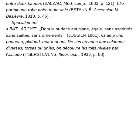
entre deux lampes
(BALZAC,
Méd. camp.
, 1833, p. 121).
Elle
portait une robe noire toute unie
(ESTAUNIÉ,
Ascension M.
Baslèvre
, 1919, p. 46).
—
Spécialement
♦
BÂT., ARCHIT.
,,Dont la surface est plane, égale, sans aspérités,
sans saillies, sans ornements`` (JOSSIER 1881).
Champ uni;
panneau, plafond, mur tout uni
.
De ses arcades aux colonnes
diverses, torses ou unies, on découvre les toits nivelés par
l'altitude
(T'SERSTEVENS,
Itinér. esp.
, 1933, p. 58).