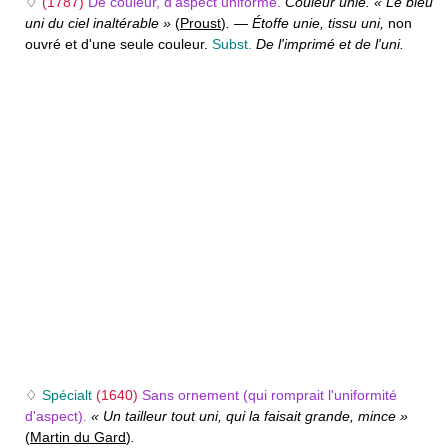
♢
(1787)
De couleur, d'aspect uniforme.
Couleur unie. « Le bleu
uni du ciel inaltérable »
(
Proust
)
.
—
Étoffe unie, tissu uni,
non
ouvré et d'une seule couleur.
Subst.
De l'imprimé et de l'uni.
♢
Spécialt
(1640)
Sans ornement (qui romprait l'uniformité
d'aspect).
« Un tailleur tout uni, qui la faisait grande, mince »
(
Martin du Gard
)
.