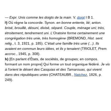
—
Expr.
Unis comme les doigts de la main
. V.
doigt
I B 1.
)
Où règne la concorde. Synon.
en bonne entente
, lié
; anton.
brisé, brouillé, désuni, divisé, séparé
.
Couple, ménage uni; très,
étroitement, tendrement uni
.
L'Oratoire forme certainement une
congrégation très unie, très homogène
(BREMOND,
Hist. sent.
relig.
, t. 3, 1921, p. 185).
C'était une famille très unie (...). Ils
avaient en commun leurs idées, et ils y tenaient
(TRIOLET,
Prem.
accroc.
, 1945, p. 308).
b)
[En parlant d'États, de sociétés, de groupes; en compos.
formant un nom propre] Qui forme un tout organique fédéré.
Je vis
à l'orient le désert des Casquias et des Tamarouas, qui vivent
dans des républiques unies
(CHATEAUBR.,
Natchez
, 1826, p.
249).