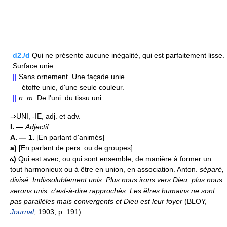
d2./d
Qui ne présente aucune inégalité, qui est parfaitement lisse.
Surface unie.
||
Sans ornement. Une façade unie.
—
étoffe unie, d'une seule couleur.
||
n.
m.
De l'uni: du tissu uni.
⇒UNI, -IE, adj. et adv.
I. —
Adjectif
A. — 1.
[En parlant d'animés]
a)
[En parlant de pers. ou de groupes]
)
Qui est avec, ou qui sont ensemble, de manière à former un
tout harmonieux ou à être en union, en association. Anton.
séparé,
divisé
.
Indissolublement unis
.
Plus nous irons vers Dieu, plus nous
serons unis, c'est-à-dire rapprochés. Les êtres humains ne sont
pas parallèles mais convergents et Dieu est leur foyer
(BLOY,
Journal
, 1903, p. 191).