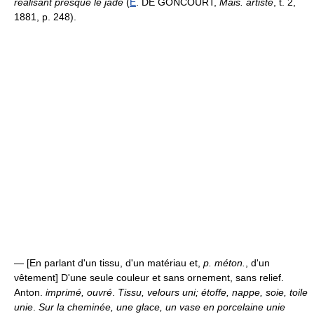
réalisant presque le jade
(
E
. DE GONCOURT,
Mais. artiste
, t. 2,
1881, p. 248).
— [En parlant d'un tissu, d'un matériau et,
p. méton.
, d'un
vêtement] D'une seule couleur et sans ornement, sans relief.
Anton.
imprimé, ouvré
.
Tissu, velours uni; étoffe, nappe, soie, toile
unie
.
Sur la cheminée, une glace, un vase en porcelaine unie