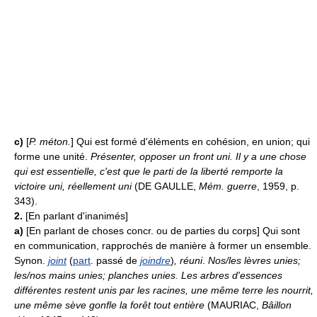
c)
[
P. méton.
] Qui est formé d'éléments en cohésion, en union; qui
forme une unité.
Présenter, opposer un front uni.
Il y a une chose
qui est essentielle, c'est que le parti de la liberté remporte la
victoire uni, réellement uni
(DE GAULLE,
Mém. guerre
, 1959, p.
343).
2.
[En parlant d'inanimés]
a)
[En parlant de choses concr. ou de parties du corps] Qui sont
en communication, rapprochés de manière à former un ensemble.
Synon.
joint
(
part
. passé de
joindre
)
, réuni
.
Nos/les lèvres unies;
les/nos mains unies; planches unies.
Les arbres d'essences
différentes restent unis par les racines, une même terre les nourrit,
une même sève gonfle la forêt tout entière
(MAURIAC,
Bâillon