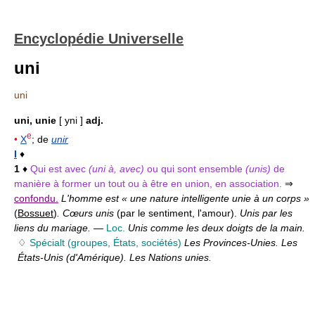
Encyclopédie Universelle
uni
uni
uni, unie
[ yni ]
adj.
e
•
X
; de
unir
I
♦
1
♦
Qui est avec
(uni à, avec)
ou qui sont ensemble
(unis)
de
manière à former un tout ou à être en union, en association.
⇒
confondu.
L'homme est « une nature intelligente unie à un corps »
(
Bossuet
)
. Cœurs unis
(par le sentiment, l'amour).
Unis par les
liens du mariage.
—
Loc.
Unis comme les deux doigts de la main.
♢
Spécialt
(groupes, États, sociétés)
Les Provinces-Unies. Les
États-Unis (d'Amérique). Les Nations unies.