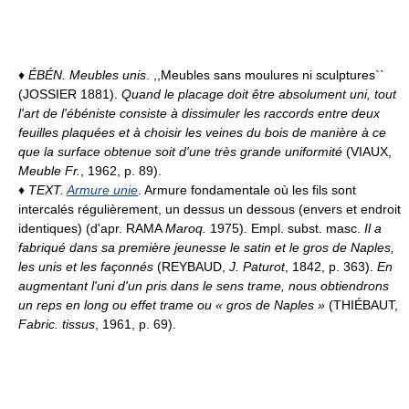
♦
ÉBÉN.
Meubles unis
. ,,Meubles sans moulures ni sculptures``
(JOSSIER 1881).
Quand le placage doit être absolument uni, tout
l'art de l'ébéniste consiste à dissimuler les raccords entre deux
feuilles plaquées et à choisir les veines du bois de manière à ce
que la surface obtenue soit d'une très grande uniformité
(VIAUX,
Meuble Fr.
, 1962, p. 89).
♦
TEXT.
Armure unie
. Armure fondamentale où les fils sont
intercalés régulièrement, un dessus un dessous (envers et endroit
identiques) (d'apr. RAMA
Maroq.
1975). Empl. subst. masc.
Il a
fabriqué dans sa première jeunesse le satin et le gros de Naples,
les unis et les façonnés
(REYBAUD,
J. Paturot
, 1842, p. 363).
En
augmentant l'uni d'un pris dans le sens trame, nous obtiendrons
un reps en long ou effet trame ou « gros de Naples »
(THIÉBAUT,
Fabric. tissus
, 1961, p. 69).