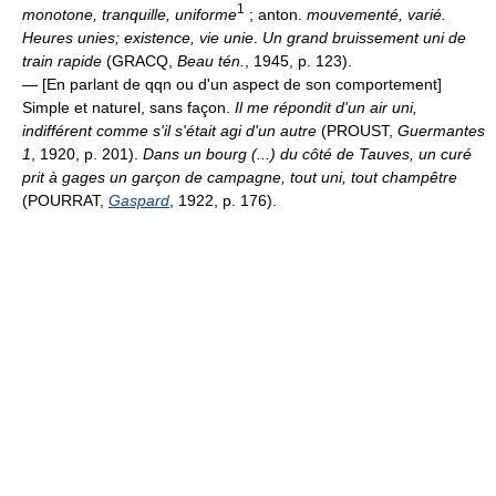
1
monotone, tranquille, uniforme
; anton.
mouvementé, varié.
Heures unies; existence, vie unie
.
Un grand bruissement uni de
train rapide
(GRACQ,
Beau tén.
, 1945, p. 123).
— [En parlant de qqn ou d'un aspect de son comportement]
Simple et naturel, sans façon.
Il me répondit d'un air uni,
indifférent comme s'il s'était agi d'un autre
(PROUST,
Guermantes
1
, 1920, p. 201).
Dans un bourg (...) du côté de Tauves, un curé
prit à gages un garçon de campagne, tout uni, tout champêtre
(POURRAT,
Gaspard
, 1922, p. 176).