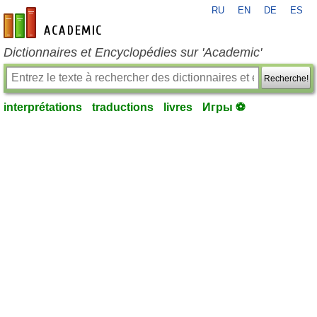
RU
EN
DE
ES
fr-academic.com
Dictionnaires et Encyclopédies sur 'Academic'
Recherche!
interprétations
traductions
livres
Игры ⚽