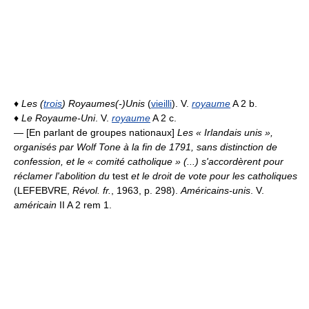
♦
Les (
trois
) Royaumes(-)Unis
(
vieilli
). V.
royaume
A 2 b.
♦
Le Royaume-Uni
. V.
royaume
A 2 c.
— [En parlant de groupes nationaux]
Les « Irlandais unis »,
organisés par Wolf Tone à la fin de 1791, sans distinction de
confession, et le « comité catholique » (...) s'accordèrent pour
réclamer l'abolition du
test
et le droit de vote pour les catholiques
(LEFEBVRE,
Révol. fr.
, 1963, p. 298).
Américains-unis
. V.
américain
II A 2 rem 1.